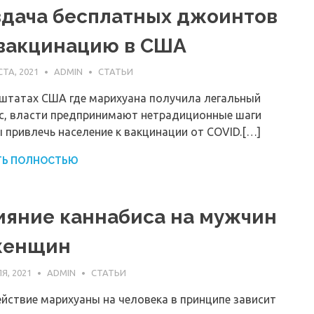
здача бесплатных джоинтов
 вакцинацию в США
СТА, 2021
ADMIN
СТАТЬИ
 штатах США где марихуана получила легальный
с, власти предпринимают нетрадиционные шаги
 привлечь население к вакцинации от COVID.[…]
ТЬ ПОЛНОСТЬЮ
ияние каннабиса на мужчин
женщин
Я, 2021
ADMIN
СТАТЬИ
йствие марихуаны на человека в принципе зависит