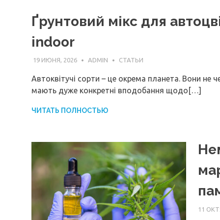
Ґрунтовий мікс для автоцв
indoor
19 ИЮНЯ, 2026
ADMIN
СТАТЬИ
Автоквітучі сорти – це окрема планета. Вони не 
мають дуже конкретні вподобання щодо[…]
ЧИТАТЬ ПОЛНОСТЬЮ
Не
ма
па
11 ОКТ