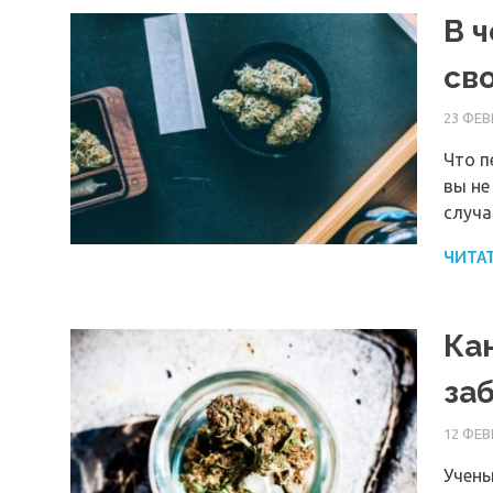
В 
св
23 ФЕВ
Что п
вы не
случа
ЧИТА
Ка
за
12 ФЕВ
Учены