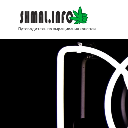
Перейти
Shmal.
к
содержимому
Путеводитель по выращивания конопли