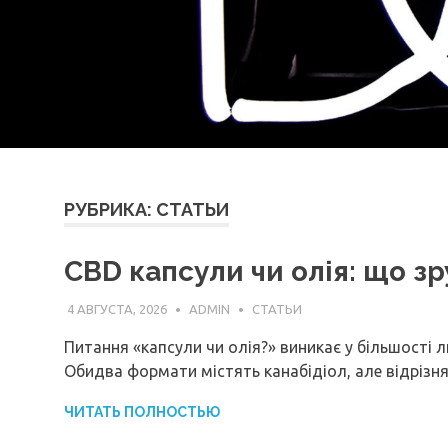
РУБРИКА:
СТАТЬИ
CBD капсули чи олія: що зр
4 АВГУСТА, 2026
ADMIN
СТАТЬИ
Питання «капсули чи олія?» виникає у більшості 
Обидва формати містять канабідіол, але відрізн
ЧИТАТЬ ПОЛНОСТЬЮ