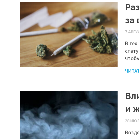
Ра
за
7 АВГУ
В тех
стату
чтобы
ЧИТА
Вл
и 
28 ИЮЛ
Возде