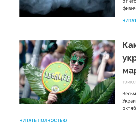
от ег
физич
ЧИТА
Ка
ук
ма
18 ИЮЛ
Весьм
Украи
октяб
ЧИТАТЬ ПОЛНОСТЬЮ