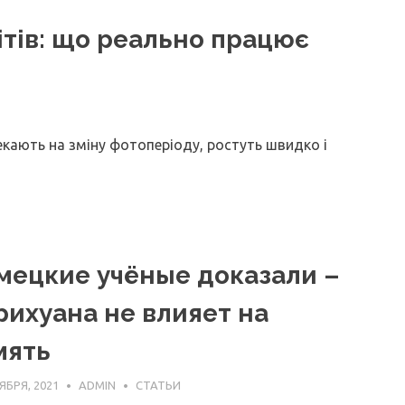
ітів: що реально працює
чекають на зміну фотоперіоду, ростуть швидко і
мецкие учёные доказали –
рихуана не влияет на
мять
ЯБРЯ, 2021
ADMIN
СТАТЬИ