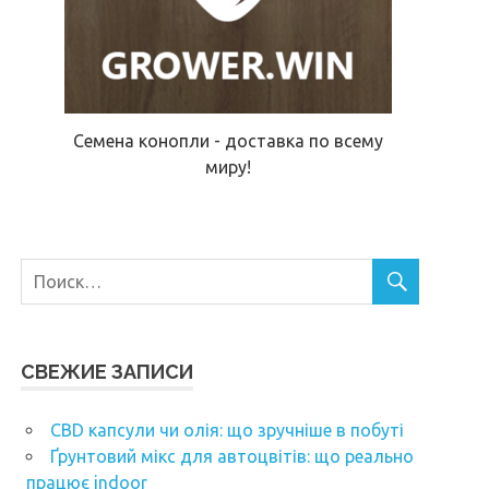
Семена конопли - доставка по всему
миру!
СВЕЖИЕ ЗАПИСИ
CBD капсули чи олія: що зручніше в побуті
Ґрунтовий мікс для автоцвітів: що реально
працює indoor