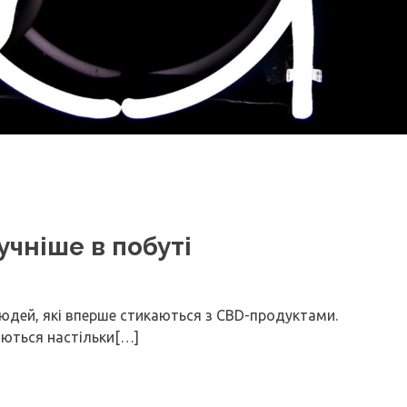
учніше в побуті
людей, які вперше стикаються з CBD-продуктами.
яються настільки[…]