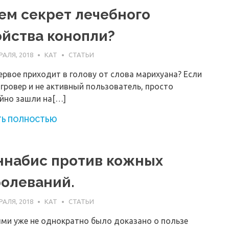
чем секрет лечебного
ойства конопли?
РАЛЯ, 2018
KAT
СТАТЬИ
ервое приходит в голову от слова марихуана? Если
 гровер и не активный пользователь, просто
йно зашли на[…]
ТЬ ПОЛНОСТЬЮ
ннабис против кожных
болеваний.
РАЛЯ, 2018
KAT
СТАТЬИ
ми уже не однократно было доказано о пользе